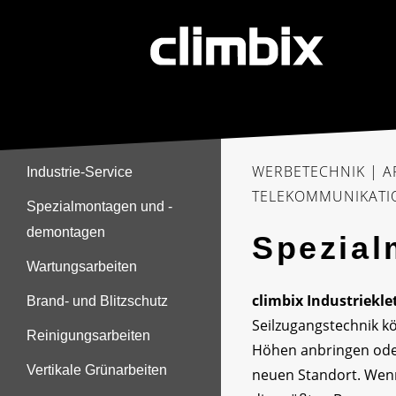
WERBETECHNIK | A
Industrie-Service
TELEKOMMUNIKATIO
Spezialmontagen und -
demontagen
Spezial
Wartungsarbeiten
climbix Industriekle
Brand- und Blitzschutz
Seilzugangstechnik kö
Reinigungsarbeiten
Höhen anbringen ode
Vertikale Grünarbeiten
neuen Standort. Wenn