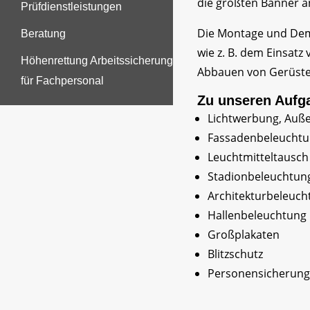
die größten Banner 
Prüfdienstleistungen
Die Montage und Demo
Beratung
wie z. B. dem Einsat
Höhenrettung Arbeitssicherung
Abbauen von Gerüsten
für Fachpersonal
Zu unseren Aufg
Lichtwerbung, Auß
Fassadenbeleucht
Leuchtmitteltausch
Stadionbeleuchtun
Architekturbeleuch
Hallenbeleuchtung
Großplakaten
Blitzschutz
Personensicherung