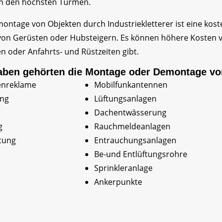
an den höchsten Türmen.
ntage von Objekten durch Industriekletterer ist eine kost
z von Gerüsten oder Hubsteigern. Es können höhere Kosten 
 oder Anfahrts- und Rüstzeiten gibt.
aben gehörten die Montage oder Demontage vo
enreklame
Mobilfunkantennen
ung
Lüftungsanlagen
Dachentwässerung
g
Rauchmeldeanlagen
tung
Entrauchungsanlagen
Be-und Entlüftungsrohre
Sprinkleranlage
Ankerpunkte